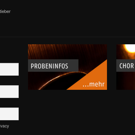
tieber
ivacy