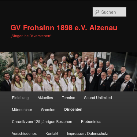
Zum
primären
Such
Inhalt
springen
GV Frohsinn 1898 e.V. Alzenau
„Singen heißt verstehen“
Hauptmenü
Einleitung
Aktuelles
Termine
Sound Unlimited
Dirigenten
Männerchor
Gremien
Chronik zum 125-jährigen Bestehen
Probeninfos
Verschiedenes
Kontakt
Impressum/ Datenschutz